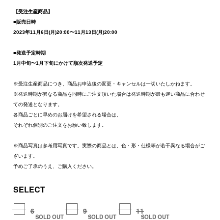
【受注生産商品】
■販売日時
2023年11月6日(月)20:00〜11月13日(月)20:00
■発送予定時期
1月中旬〜1月下旬にかけて順次発送予定
※受注生産商品につき、商品お申込後の変更・キャンセルは一切いたしかねます。
※発送時期が異なる商品を同時にご注文頂いた場合は発送時期が最も遅い商品に合わせ
ての発送となります。
各商品ごとに早めのお届けを希望される場合は、
それぞれ個別のご注文をお願い致します。
※商品写真は参考用写真です。実際の商品とは、色・形・仕様等が若干異なる場合がご
ざいます。
予めご了承のうえ、ご購入ください。
SELECT
6
9
11
SOLD OUT
SOLD OUT
SOLD OUT