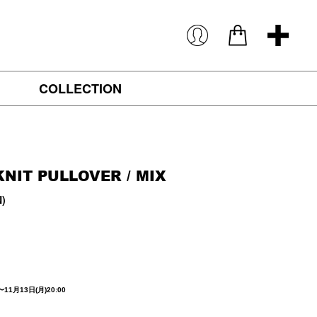
COLLECTION
KNIT PULLOVER / MIX
N)
〜11月13日(月)20:00