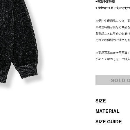
■発送予定時期
1月中旬〜1月下旬にかけ
※受注生産商品につき、
※発送時期が異なる商品
各商品ごとに早めのお届
それぞれ個別のご注文を
※商品写真は参考用写真
予めご了承のうえ、ご購
SOLD 
SIZE
MATERIAL
SIZE GUIDE