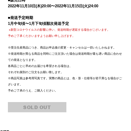
■販売日時
2022
年
11
月
10
日
(
木
)20:00
〜
2022
年
11
月
15
日
(
火
)24:00
■
発送予定時期
1
月中旬頃〜
1
月下旬頃順次発送予定
※新型コロナウイルスの影響に伴い、発送時期が遅延する場合がございます。
予めご了承くださいますようお願い申し上げます。
※受注生産商品につき、商品お申込後の変更・キャンセルは一切いたしかねます。
※発送時期が異なる商品を同時にご注文頂いた場合は発送時期が最も遅い商品に合わせ
ての発送となります。
各商品ごとに早めのお届けを希望される場合は、
それぞれ個別のご注文をお願い致します。
※商品写真は参考用写真です。実際の商品とは、色・形・仕様等が若干異なる場合がご
ざいます。
予めご了承のうえ、ご購入ください。
SOLD OUT