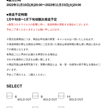
■販売日時
2022
年
11
月
10
日
(
木
)20:00
〜
2022
年
11
月
15
日
(
火
)24:00
■
発送予定時期
1
月中旬頃〜
1
月下旬頃順次発送予定
※新型コロナウイルスの影響に伴い、発送時期が遅延する場合がございます。
予めご了承くださいますようお願い申し上げます。
※受注生産商品につき、商品お申込後の変更・キャンセルは一切いたしかねます。
※発送時期が異なる商品を同時にご注文頂いた場合は発送時期が最も遅い商品に合わせ
ての発送となります。
各商品ごとに早めのお届けを希望される場合は、
それぞれ個別のご注文をお願い致します。
※商品写真は参考用写真です。実際の商品とは、色・形・仕様等が若干異なる場合がご
ざいます。
予めご了承のうえ、ご購入ください。
SELECT
6
9
11
SOLD OUT
SOLD OUT
SOLD OUT