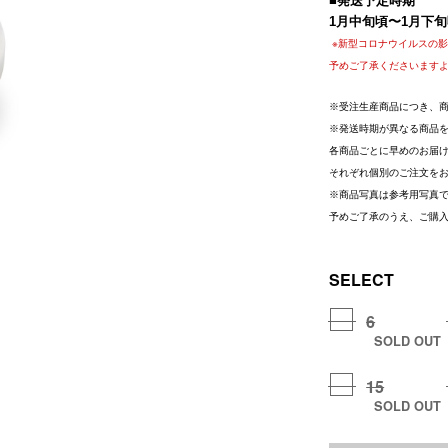
■
発送予定時期
1
月中旬頃〜
1
月下旬
※新型コロナウイルスの
予めご了承くださいます
※受注生産商品につき、
※発送時期が異なる商品
各商品ごとに早めのお届
それぞれ個別のご注文を
※商品写真は参考用写真
予めご了承のうえ、ご購
SELECT
6
SOLD OUT
15
SOLD OUT