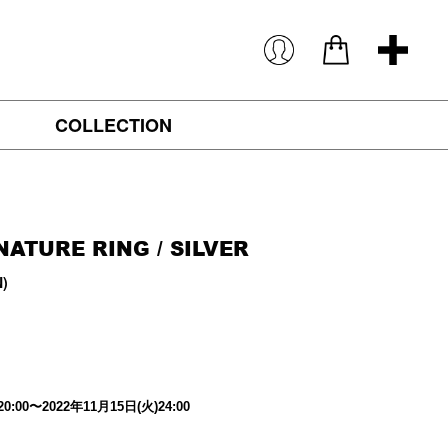
COLLECTION
NATURE RING
/ SILVER
N)
20:00
〜
2022
年
11
月
15
日
(
火
)24:00