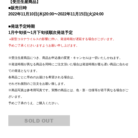
【受注生産商品】
■販売日時
2022
年
11
月
10
日
(
木
)20:00
〜
2022
年
11
月
15
日
(
火
)24:00
■
発送予定時期
1
月中旬頃〜
1
月下旬頃順次発送予定
※新型コロナウイルスの影響に伴い、発送時期が遅延する場合がございます。
予めご了承くださいますようお願い申し上げます。
※受注生産商品につき、商品お申込後の変更・キャンセルは一切いたしかねます。
※発送時期が異なる商品を同時にご注文頂いた場合は発送時期が最も遅い商品に合わせ
ての発送となります。
各商品ごとに早めのお届けを希望される場合は、
それぞれ個別のご注文をお願い致します。
※商品写真は参考用写真です。実際の商品とは、色・形・仕様等が若干異なる場合がご
ざいます。
予めご了承のうえ、ご購入ください。
SOLD OUT