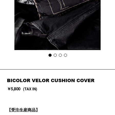
BICOLOR VELOR CUSHION COVER
￥5,800
(TAX IN)
【受注生産商品】