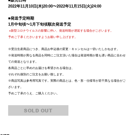
■販売日時
2022
年
11
月
10
日
(
木
)20:00
〜
2022
年
11
月
15
日
(
火
)24:00
■
発送予定時期
1
月中旬頃〜
1
月下旬頃順次発送予定
※新型コロナウイルスの影響に伴い、発送時期が遅延する場合がございます。
予めご了承くださいますようお願い申し上げます。
※受注生産商品につき、商品お申込後の変更・キャンセルは一切いたしかねます。
※発送時期が異なる商品を同時にご注文頂いた場合は発送時期が最も遅い商品に合わせ
ての発送となります。
各商品ごとに早めのお届けを希望される場合は、
それぞれ個別のご注文をお願い致します。
※商品写真は参考用写真です。実際の商品とは、色・形・仕様等が若干異なる場合がご
ざいます。
予めご了承のうえ、ご購入ください。
SOLD OUT